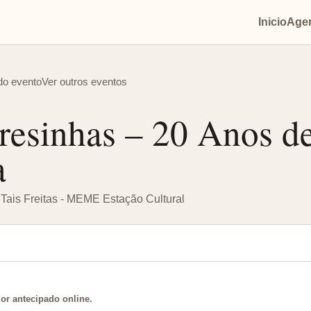
Inicio
Agen
do evento
Ver outros eventos
resinhas – 20 Anos d
a
 Tais Freitas - MEME Estação Cultural
lor antecipado online.